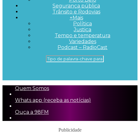
Segurança pública
Trânsito e Rodovias
+Mais
Política
Justiça
Tempo e temperatura
Variedades
Podcast – RadioCast
Quem Somos
Whats app (receba as notícias)
Ouça a 98FM
Publicidade