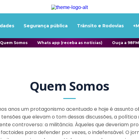
idades
Segurança pública
Trânsito e Rodovias
+M
Quem Somos
Whats app (receba as notícias)
Ouça a 98FM
Quem Somos
ltimos anos um protagonismo acentuado e hoje é assunto o
 tensões que elevam o tom dessas discussões, a política n
te controverso: a militância. Àqueles que deveriam pro
 factoides para defender por vezes, o indefensável. O jor