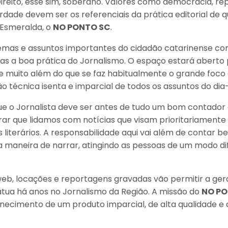
eito, esse sim, soberano. Valores como democracia, repr
dade devem ser os referenciais da prática editorial de q
 Esmeralda, o
NO PONTO SC
.
temas e assuntos importantes do cidadão catarinense co
s a boa prática do Jornalismo. O espaço estará aberto p
io e muito além do que se faz habitualmente o grande foco
 técnica isenta e imparcial de todos os assuntos do dia-
e o Jornalista deve ser antes de tudo um bom contador 
ar que lidamos com notícias que visam prioritariamente 
iterários. A responsabilidade aqui vai além de contar be
maneira de narrar, atingindo as pessoas de um modo dif
e web, locações e reportagens gravadas vão permitir a g
atua há anos no Jornalismo da Região. A missão do
NO PO
rnecimento de um produto imparcial, de alta qualidade e d