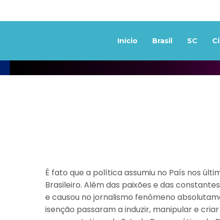
Início
Brasil
SC
C
É fato que a política assumiu no País nos ú
Brasileiro. Além das paixões e das constantes
e causou no jornalismo fenômeno absolutamen
isenção passaram a induzir, manipular e criar