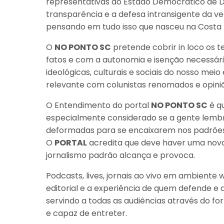
representativas do Estado Democrático de Dir
transparência e a defesa intransigente da ver
pensando em tudo isso que nasceu na Costa
O
NO PONTO SC
pretende cobrir in loco os 
fatos e com a autonomia e isenção necessária
ideológicas, culturais e sociais do nosso me
relevante com colunistas renomados e opinião
O Entendimento do portal
NO PONTO SC
é qu
especialmente considerado se a gente lembr
deformadas para se encaixarem nos padrões l
O
PORTAL
acredita que deve haver uma nova 
jornalismo padrão alcança e provoca.
Podcasts, lives, jornais ao vivo em ambient
editorial e a experiência de quem defende e 
servindo a todas as audiências através do fo
e capaz de entreter.