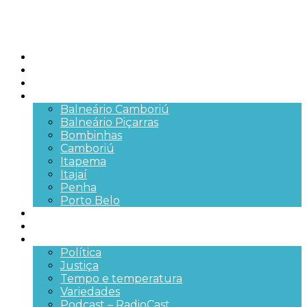
Início
Brasil
SC
Cidades
Balneário Camboriú
Balneário Piçarras
Bombinhas
Camboriú
Itapema
Itajaí
Penha
Porto Belo
Segurança pública
Trânsito e Rodovias
+Mais
Política
Justiça
Tempo e temperatura
Variedades
Podcast – RadioCast