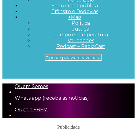
Segurança pública
Trânsito e Rodovias
+Mais
Política
Justiça
Tempo e temperatura
Variedades
Podcast – RadioCast
Quem Somos
Whats app (receba as notícias)
Ouça a 98FM
Publicidade