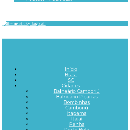
Início
Brasil
SC
Cidades
Balneário Camboriú
Balneário Piçarras
Bombinhas
Camboriú
Itapema
Itajaí
Penha
Porto Belo