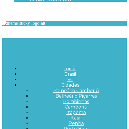
Início
Brasil
SC
Cidades
Balneário Camboriú
Balneário Piçarras
Bombinhas
Camboriú
Itapema
Itajaí
Penha
Porto Belo