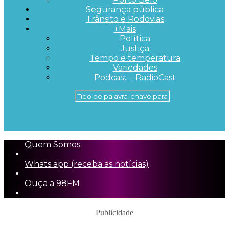
Segurança pública
Trânsito e Rodovias
+Mais
Política
Justiça
Tempo e temperatura
Variedades
Podcast – RadioCast
Quem Somos
Whats app (receba as notícias)
Ouça a 98FM
Publicidade