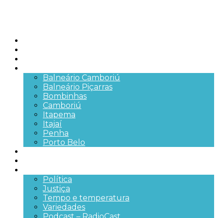
Início
Brasil
SC
Cidades
Balneário Camboriú
Balneário Piçarras
Bombinhas
Camboriú
Itapema
Itajaí
Penha
Porto Belo
Segurança pública
Trânsito e Rodovias
+Mais
Política
Justiça
Tempo e temperatura
Variedades
Podcast – RadioCast