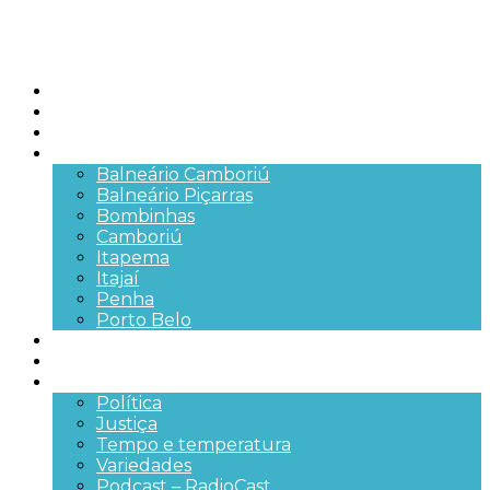
Início
Brasil
SC
Cidades
Balneário Camboriú
Balneário Piçarras
Bombinhas
Camboriú
Itapema
Itajaí
Penha
Porto Belo
Segurança pública
Trânsito e Rodovias
+Mais
Política
Justiça
Tempo e temperatura
Variedades
Podcast – RadioCast