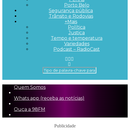
Porto Belo
Segurança pública
Trânsito e Rodovias
+Mais
Política
Justiça
Tempo e temperatura
Variedades
Podcast – RadioCast
Quem Somos
Whats app (receba as notícias)
Ouça a 98FM
Publicidade