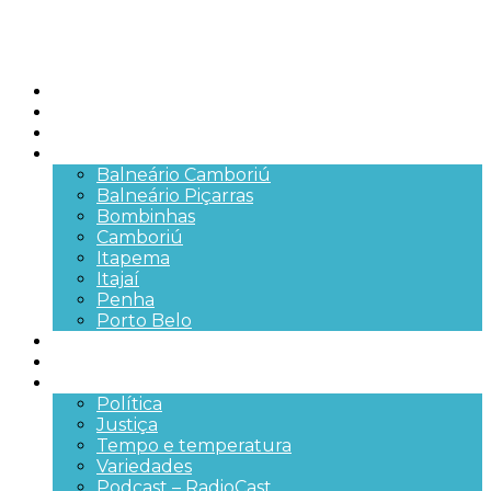
Início
Brasil
SC
Cidades
Balneário Camboriú
Balneário Piçarras
Bombinhas
Camboriú
Itapema
Itajaí
Penha
Porto Belo
Segurança pública
Trânsito e Rodovias
+Mais
Política
Justiça
Tempo e temperatura
Variedades
Podcast – RadioCast