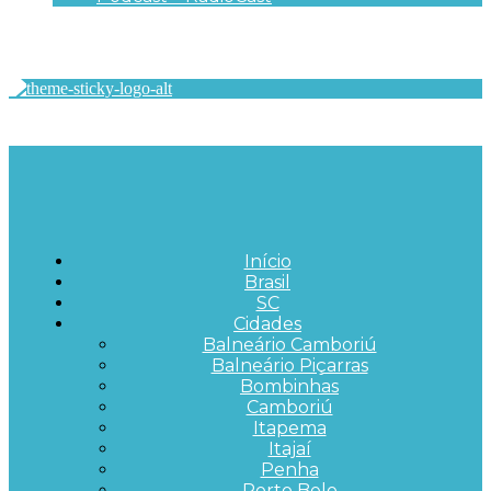
Início
Brasil
SC
Cidades
Balneário Camboriú
Balneário Piçarras
Bombinhas
Camboriú
Itapema
Itajaí
Penha
Porto Belo