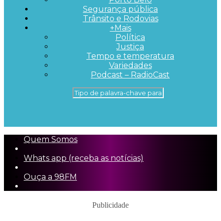
Segurança pública
Trânsito e Rodovias
+Mais
Política
Justiça
Tempo e temperatura
Variedades
Podcast – RadioCast
Quem Somos
Whats app (receba as notícias)
Ouça a 98FM
Publicidade