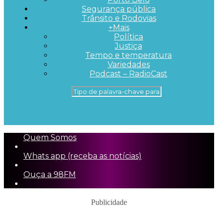
Segurança pública
Trânsito e Rodovias
+Mais
Política
Justiça
Tempo e temperatura
Variedades
Podcast – RadioCast
Quem Somos
Whats app (receba as notícias)
Ouça a 98FM
Publicidade