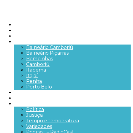
Início
Brasil
SC
Cidades
Balneário Camboriú
Balneário Piçarras
Bombinhas
Camboriú
Itapema
Itajaí
Penha
Porto Belo
Segurança pública
Trânsito e Rodovias
+Mais
Política
Justiça
Tempo e temperatura
Variedades
Podcast – RadioCast