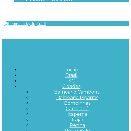
Início
Brasil
SC
Cidades
Balneário Camboriú
Balneário Piçarras
Bombinhas
Camboriú
Itapema
Itajaí
Penha
Porto Belo