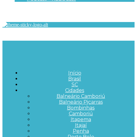
Início
Brasil
SC
Cidades
Balneário Camboriú
Balneário Piçarras
Bombinhas
Camboriú
Itapema
Itajaí
Penha
Porto Belo