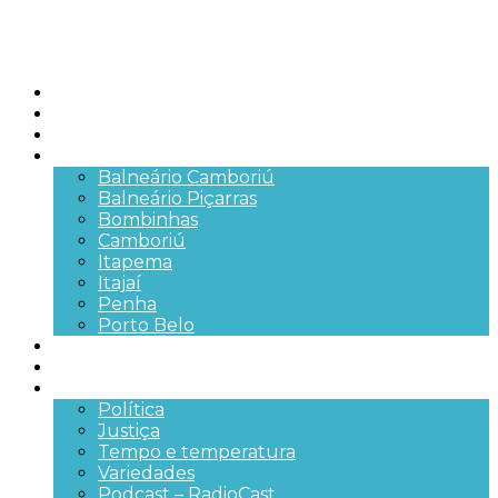
Início
Brasil
SC
Cidades
Balneário Camboriú
Balneário Piçarras
Bombinhas
Camboriú
Itapema
Itajaí
Penha
Porto Belo
Segurança pública
Trânsito e Rodovias
+Mais
Política
Justiça
Tempo e temperatura
Variedades
Podcast – RadioCast