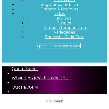
Segurança pública
Trânsito e Rodovias
+Mais
Política
Justiça
Tempo e temperatura
Variedades
Podcast – RadioCast
Quem Somos
Whats app (receba as notícias)
Ouça a 98FM
Publicidade