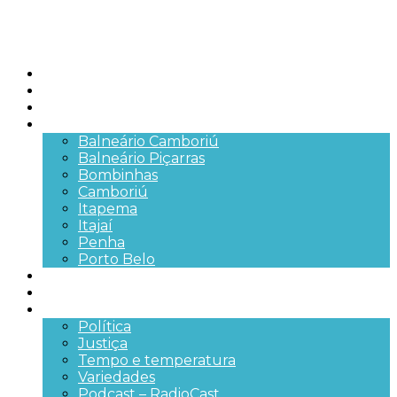
Início
Brasil
SC
Cidades
Balneário Camboriú
Balneário Piçarras
Bombinhas
Camboriú
Itapema
Itajaí
Penha
Porto Belo
Segurança pública
Trânsito e Rodovias
+Mais
Política
Justiça
Tempo e temperatura
Variedades
Podcast – RadioCast