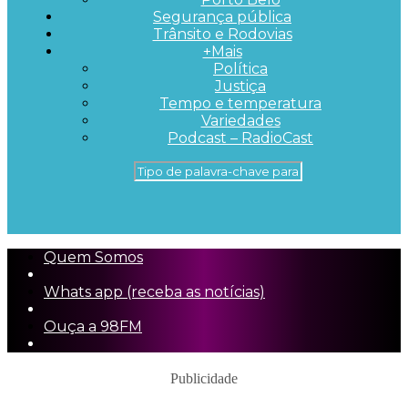
Segurança pública
Trânsito e Rodovias
+Mais
Política
Justiça
Tempo e temperatura
Variedades
Podcast – RadioCast
Quem Somos
Whats app (receba as notícias)
Ouça a 98FM
Publicidade