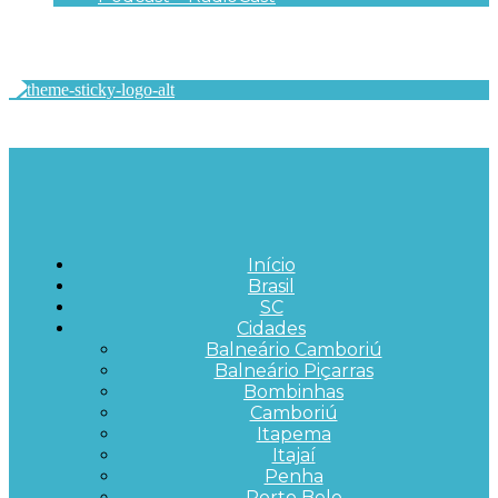
Início
Brasil
SC
Cidades
Balneário Camboriú
Balneário Piçarras
Bombinhas
Camboriú
Itapema
Itajaí
Penha
Porto Belo