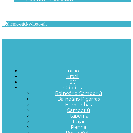
Início
Brasil
SC
Cidades
Balneário Camboriú
Balneário Piçarras
Bombinhas
Camboriú
Itapema
Itajaí
Penha
Porto Belo