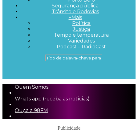
Segurança pública
Trânsito e Rodovias
+Mais
Política
Justiça
Tempo e temperatura
Variedades
Podcast – RadioCast
Quem Somos
Whats app (receba as notícias)
Ouça a 98FM
Publicidade