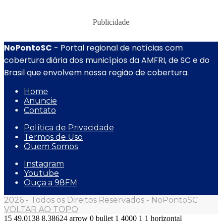
Publicidade
NoPontoSC
- Portal regional de notícias com
cobertura diária dos municípios da AMFRI, de SC e do
Brasil que envolvem nossa região de cobertura.
Home
Anuncie
Contato
Política de Privacidade
Termos de Uso
Quem Somos
Instagram
Youtube
Ouça a 98FM
2026 - Todos os Direitos Reservados - NoPontoSC
VOLTAR AO TOPO
15
49.0138
8.38624
arrow
0
bullet
1
4000
1
1
horizontal