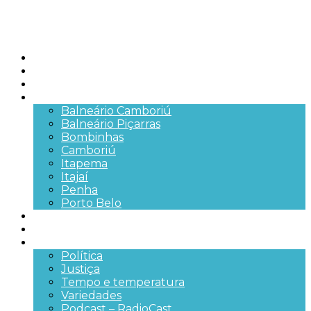
Início
Brasil
SC
Cidades
Balneário Camboriú
Balneário Piçarras
Bombinhas
Camboriú
Itapema
Itajaí
Penha
Porto Belo
Segurança pública
Trânsito e Rodovias
+Mais
Política
Justiça
Tempo e temperatura
Variedades
Podcast – RadioCast