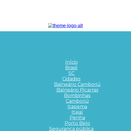
Início
Brasil
SC
Cidades
Balneário Camboriú
Balneário Piçarras
Bombinhas
Camboriú
Itapema
Itajaí
Penha
Porto Belo
Segurança pública