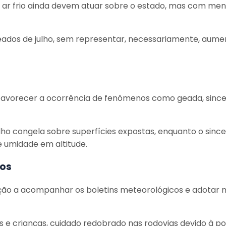
de ar frio ainda devem atuar sobre o estado, mas com 
ados de julho, sem representar, necessariamente, aumento
vorecer a ocorrência de fenômenos como geada, sincelo
alho congela sobre superfícies expostas, enquanto o sin
 umidade em altitude.
dos
lação a acompanhar os boletins meteorológicos e adotar
e crianças, cuidado redobrado nas rodovias devido à poss