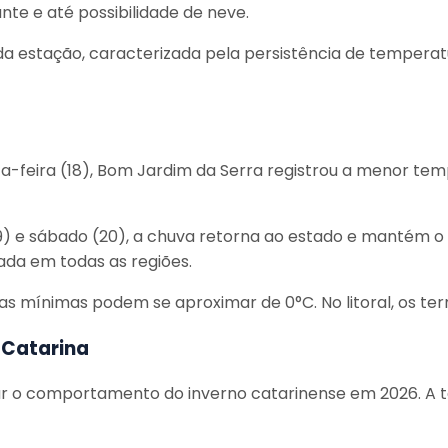
nte e até possibilidade de neve.
o da estação, caracterizada pela persistência de temper
uinta-feira (18), Bom Jardim da Serra registrou a menor
9) e sábado (20), a chuva retorna ao estado e mantém o
lada em todas as regiões.
s, as mínimas podem se aproximar de 0°C. No litoral, os 
 Catarina
tar o comportamento do inverno catarinense em 2026. A 