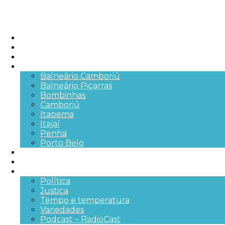
Início
Brasil
SC
Cidades
Balneário Camboriú
Balneário Piçarras
Bombinhas
Camboriú
Itapema
Itajaí
Penha
Porto Belo
Segurança pública
Trânsito e Rodovias
+Mais
Política
Justiça
Tempo e temperatura
Variedades
Podcast – RadioCast