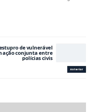
estupro de vulnerável
m ação conjunta entre
polícias civis
Anterior