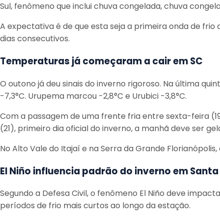
Sul, fenômeno que inclui chuva congelada, chuva congela
A expectativa é de que esta seja a primeira onda de fri
dias consecutivos.
Temperaturas já começaram a cair em SC
O outono já deu sinais do inverno rigoroso. Na última q
-7,3°C. Urupema marcou -2,8°C e Urubici -3,8°C.
Com a passagem de uma frente fria entre sexta-feira (1
(21), primeiro dia oficial do inverno, a manhã deve ser ge
No Alto Vale do Itajaí e na Serra da Grande Florianópoli
El Niño influencia padrão do inverno em Santa
Segundo a Defesa Civil, o fenômeno El Niño deve impac
períodos de frio mais curtos ao longo da estação.