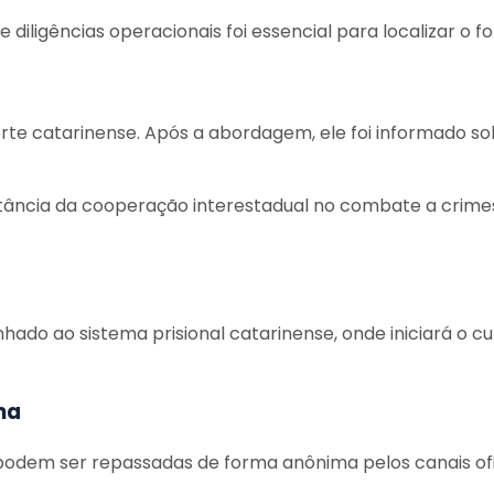
 e diligências operacionais foi essencial para localizar o 
orte catarinense. Após a abordagem, ele foi informado so
ortância da cooperação interestadual no combate a crime
hado ao sistema prisional catarinense, onde iniciará o 
ma
 podem ser repassadas de forma anônima pelos canais ofic