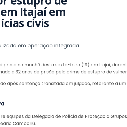
r estupro de
 em Itajaí em
cias civis
calizado em operação integrada
foi preso na manhã desta sexta-feira (19) em Itajaí, duran
nado a 32 anos de prisão pelo crime de estupro de vulner
ido após sentença transitada em julgado, referente a u
ra
re equipes da Delegacia de Polícia de Proteção a Grupo
neário Camboriú.