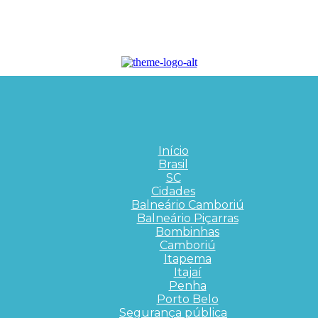
Início
Brasil
SC
Cidades
Balneário Camboriú
Balneário Piçarras
Bombinhas
Camboriú
Itapema
Itajaí
Penha
Porto Belo
Segurança pública