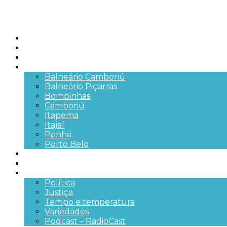
Início
Brasil
SC
Cidades
Balneário Camboriú
Balneário Piçarras
Bombinhas
Camboriú
Itapema
Itajaí
Penha
Porto Belo
Segurança pública
Trânsito e Rodovias
+Mais
Política
Justiça
Tempo e temperatura
Variedades
Podcast – RadioCast