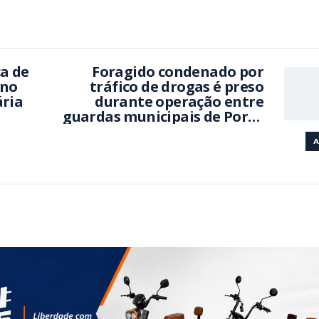
ca de
Foragido condenado por
 no
tráfico de drogas é preso
ária
durante operação entre
guardas municipais de Porto
Belo e Itapema
A