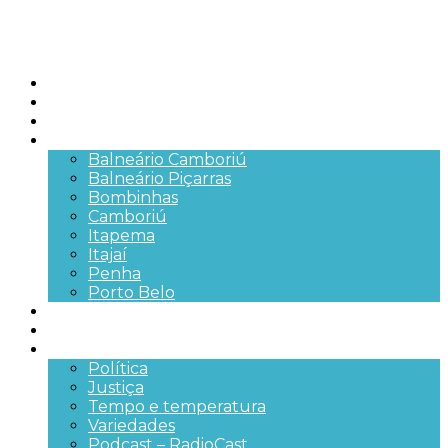
Início
Brasil
SC
Cidades
Balneário Camboriú
Balneário Piçarras
Bombinhas
Camboriú
Itapema
Itajaí
Penha
Porto Belo
Segurança pública
Trânsito e Rodovias
+Mais
Política
Justiça
Tempo e temperatura
Variedades
Podcast – RadioCast