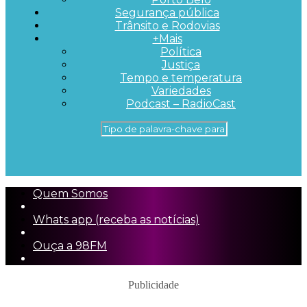
Segurança pública
Trânsito e Rodovias
+Mais
Política
Justiça
Tempo e temperatura
Variedades
Podcast – RadioCast
Quem Somos
Whats app (receba as notícias)
Ouça a 98FM
Publicidade