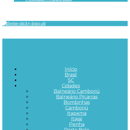
Início
Brasil
SC
Cidades
Balneário Camboriú
Balneário Piçarras
Bombinhas
Camboriú
Itapema
Itajaí
Penha
Porto Belo