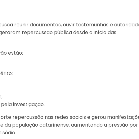
usca reunir documentos, ouvir testemunhas e autoridad
 geraram repercussão pública desde o início das
ão estão:
rito;
;
pela investigação.
forte repercussão nas redes sociais e gerou manifestaçõ
l e da população catarinense, aumentando a pressão por
isódio.