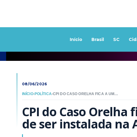
Início
Brasil
SC
Cid
08/06/2026
INÍCIO
›
POLÍTICA
›
CPI DO CASO ORELHA FICA A UMA ASSINATURA DE SER INSTALADA NA ALESC
CPI do Caso Orelha f
de ser instalada na 