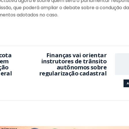
ctativa agora é sobre quem será o parlamentar respon
omissão, que poderá ampliar o debate sobre a condução da
imentos adotados no caso.
cota
Finanças vai orientar
 em
instrutores de trânsito
ção
autônomos sobre
deral
regularização cadastral
A