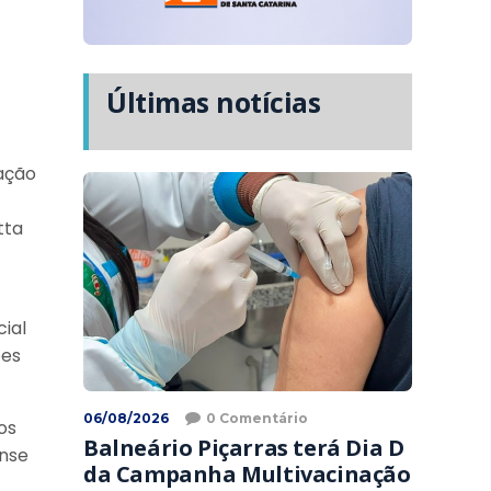
Últimas notícias
ração
tta
cial
ões
06/08/2026
0 Comentário
os
Balneário Piçarras terá Dia D
ense
da Campanha Multivacinação