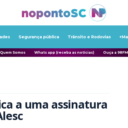
ades
Segurança pública
Trânsito e Rodovias
+Ma
Quem Somos
Whats app (receba as notícias)
Ouça a 98FM
ica a uma assinatura 
Alesc