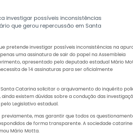
investigar possíveis inconsistências
ário que gerou repercussão em Santa
ue pretende investigar possíveis inconsistências na apu
apenas uma assinatura de sair do papel na Assembleia
querimento, apresentado pelo deputado estadual Mário Mo
necessita de 14 assinaturas para ser oficialmente
e Santa Catarina solicitar o arquivamento do inquérito poli
 ainda existem dúvidas sobre a condução das investigaç
elo Legislativo estadual.
s previamente, mas garantir que todos os questionament
espondidos de forma transparente. A sociedade catarin
rmou Mário Motta.