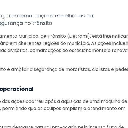
forço de demarcações e melhorias na
segurança no trânsito
amento Municipal de Trânsito (Detrami), está intensifica
viária em diferentes regiões do município. As ações inclue
inhas divisórias, demarcações de estacionamento e renov
ito e ampliar a segurança de motoristas, ciclistas e pede
operacional
o das ações ocorreu após a aquisição de uma máquina de
ca, permitindo que as equipes ampliem o atendimento em
tam desgaste natural provocado pelo intenso fluxo de