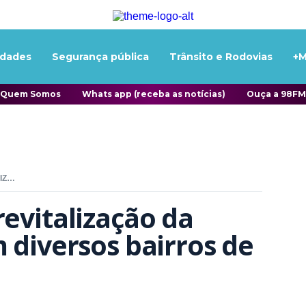
idades
Segurança pública
Trânsito e Rodovias
+M
Quem Somos
Whats app (receba as notícias)
Ouça a 98FM
DETRAMI INTENSIFICA REVITALIZAÇÃO DA SINALIZAÇÃO VIÁRIA EM DIVERSOS BAIRROS DE ITAPEMA
evitalização da 
 diversos bairros de 