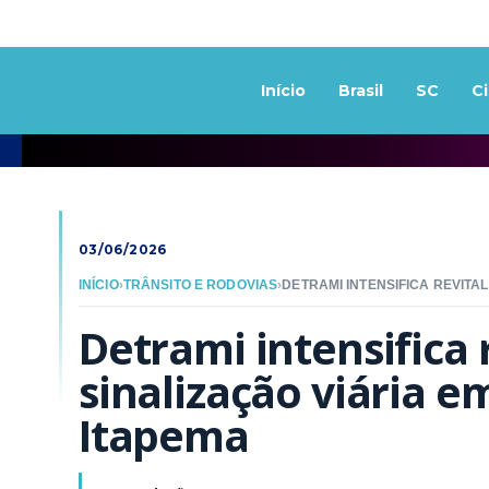
Início
Brasil
SC
C
03/06/2026
INÍCIO
›
TRÂNSITO E RODOVIAS
›
Detrami intensifica r
sinalização viária em
Itapema