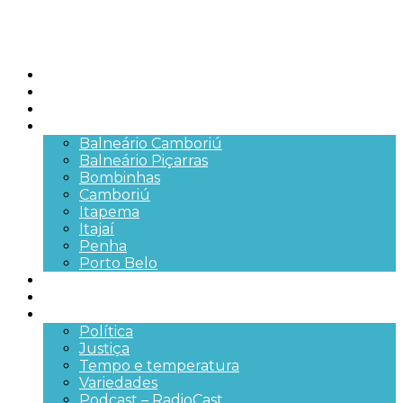
Início
Brasil
SC
Cidades
Balneário Camboriú
Balneário Piçarras
Bombinhas
Camboriú
Itapema
Itajaí
Penha
Porto Belo
Segurança pública
Trânsito e Rodovias
+Mais
Política
Justiça
Tempo e temperatura
Variedades
Podcast – RadioCast