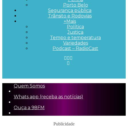
Porto Belo
Segurança pública
Trânsito e Rodovias
+Mais
Política
Justiça
Tempo e temperatura
Variedades
Podcast – RadioCast
Quem Somos
Whats app (receba as notícias)
Ouça a 98FM
Publicidade