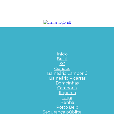
Início
Brasil
SC
Cidades
Balneário Camboriú
Balneário Piçarras
Bombinhas
Camboriú
Itapema
Itajaí
Penha
Porto Belo
Segurança pública