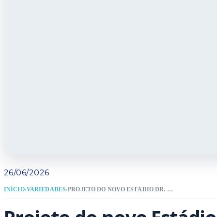
26/06/2026
INÍCIO
›
VARIEDADES
›
PROJETO DO NOVO ESTÁDIO DR. HERCÍLIO LUZ SERÁ APRESENTADO NA PRÓXIMA TERÇA-FEIRA (30), EM ITAJAÍ