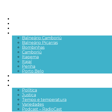
Início
Brasil
SC
Cidades
Balneário Camboriú
Balneário Piçarras
Bombinhas
Camboriú
Itapema
Itajaí
Penha
Porto Belo
Segurança pública
Trânsito e Rodovias
+Mais
Política
Justiça
Tempo e temperatura
Variedades
Podcast – RadioCast