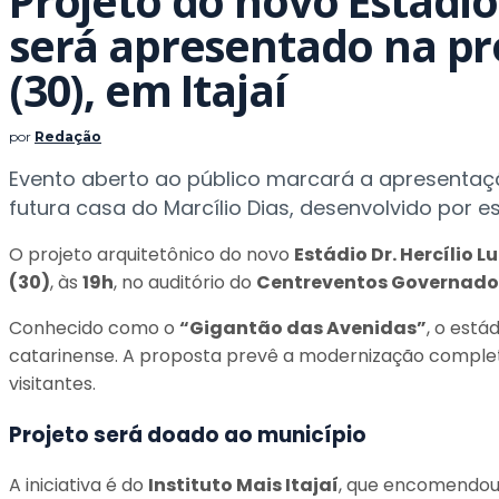
Projeto do novo Estádio 
será apresentado na pr
(30), em Itajaí
por
Redação
Evento aberto ao público marcará a apresentaçã
futura casa do Marcílio Dias, desenvolvido por e
O projeto arquitetônico do novo
Estádio Dr. Hercílio Lu
(30)
, às
19h
, no auditório do
Centreventos Governador 
Conhecido como o
“Gigantão das Avenidas”
, o está
catarinense. A proposta prevê a modernização completa
visitantes.
Projeto será doado ao município
A iniciativa é do
Instituto Mais Itajaí
, que encomendou o