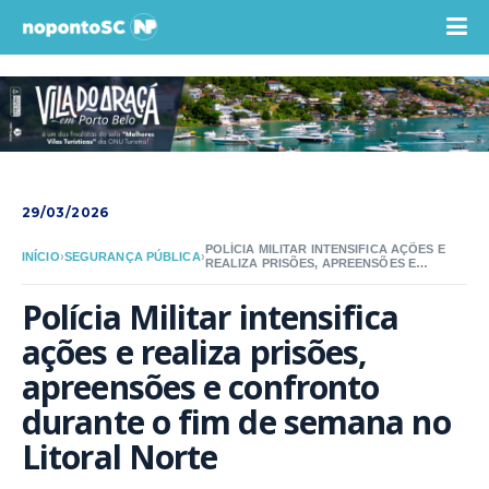
29/03/2026
POLÍCIA MILITAR INTENSIFICA AÇÕES E
INÍCIO
›
SEGURANÇA PÚBLICA
›
REALIZA PRISÕES, APREENSÕES E
CONFRONTO DURANTE O FIM DE
SEMANA NO LITORAL NORTE
Polícia Militar intensifica 
ações e realiza prisões, 
apreensões e confronto 
durante o fim de semana no 
Litoral Norte