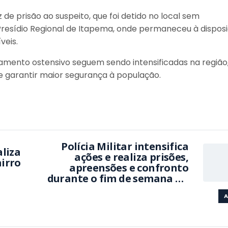
 de prisão ao suspeito, que foi detido no local sem
o Presídio Regional de Itapema, onde permaneceu à dispos
veis.
lhamento ostensivo seguem sendo intensificadas na região
 e garantir maior segurança à população.
Polícia Militar intensifica
liza
ações e realiza prisões,
irro
apreensões e confronto
durante o fim de semana no
Litoral Norte
A