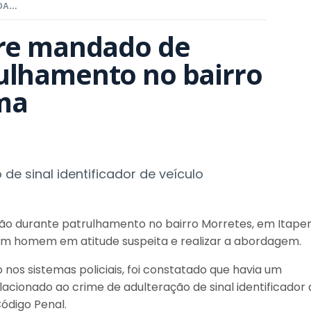
POLÍCIA MILITAR CUMPRE MANDADO DE PRISÃO DURANTE PATRULHAMENTO NO BAIRRO MORRETES, EM ITAPEMA
pre mandado de 
ulhamento no bairro 
ma
e sinal identificador de veículo
são durante patrulhamento no bairro Morretes, em Itape
 um homem em atitude suspeita e realizar a abordagem.
nos sistemas policiais, foi constatado que havia um
acionado ao crime de adulteração de sinal identificador 
Código Penal.