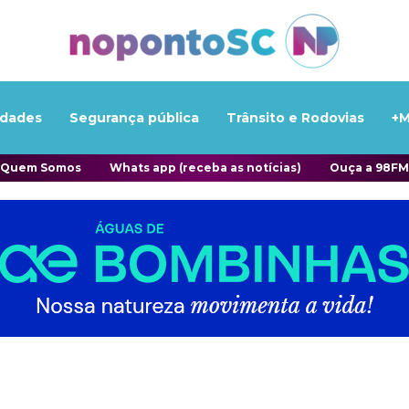
idades
Segurança pública
Trânsito e Rodovias
+M
Quem Somos
Whats app (receba as notícias)
Ouça a 98FM