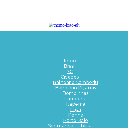
Início
Brasil
SC
Cidades
Balneário Camboriú
Balneário Piçarras
Bombinhas
Camboriú
Itapema
Itajaí
Penha
Porto Belo
Segurança pública