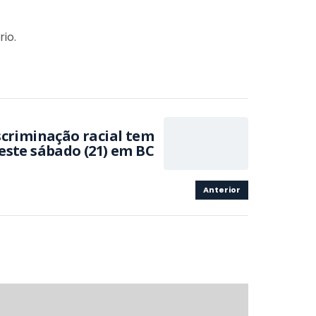
io.
scriminação racial tem
este sábado (21) em BC
Anterior