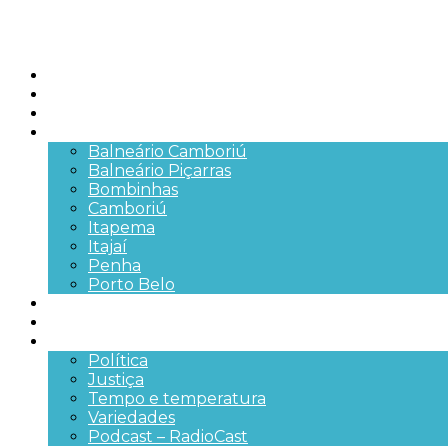
Início
Brasil
SC
Cidades
Balneário Camboriú
Balneário Piçarras
Bombinhas
Camboriú
Itapema
Itajaí
Penha
Porto Belo
Segurança pública
Trânsito e Rodovias
+Mais
Política
Justiça
Tempo e temperatura
Variedades
Podcast – RadioCast