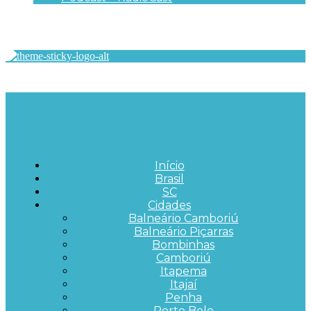
Início
Brasil
SC
Cidades
Balneário Camboriú
Balneário Piçarras
Bombinhas
Camboriú
Itapema
Itajaí
Penha
Porto Belo