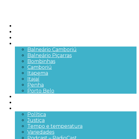
Início
Brasil
SC
Cidades
Balneário Camboriú
Balneário Piçarras
Bombinhas
Camboriú
Itapema
Itajaí
Penha
Porto Belo
Segurança pública
Trânsito e Rodovias
+Mais
Política
Justiça
Tempo e temperatura
Variedades
Podcast – RadioCast