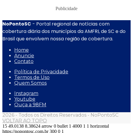
Publicidade
NoPontoSC
- Portal regional de notícias com
cobertura diária dos municípios da AMFRI, de SC e do
Brasil que envolvem nossa região de cobertura.
Home
Anuncie
Contato
Política de Privacidade
Termos de Uso
Quem Somos
Instagram
Youtube
Ouça a 98FM
2026 - Todos os Direitos Reservados - NoPontoSC
VOLTAR AO TOPO
15
49.0138
8.38624
arrow
0
bullet
1
4000
1
1
horizontal
https://nopontosc.com.br
300
0
1