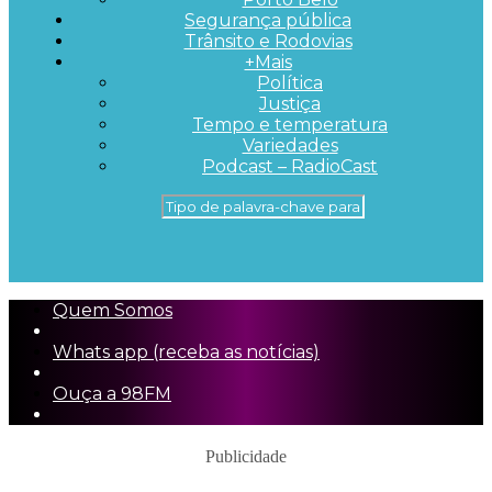
Segurança pública
Trânsito e Rodovias
+Mais
Política
Justiça
Tempo e temperatura
Variedades
Podcast – RadioCast
Quem Somos
Whats app (receba as notícias)
Ouça a 98FM
Publicidade