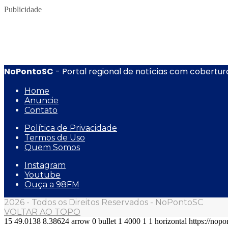
Publicidade
NoPontoSC
- Portal regional de notícias com cobertura
Home
Anuncie
Contato
Política de Privacidade
Termos de Uso
Quem Somos
Instagram
Youtube
Ouça a 98FM
2026 - Todos os Direitos Reservados - NoPontoSC
VOLTAR AO TOPO
15
49.0138
8.38624
arrow
0
bullet
1
4000
1
1
horizontal
https://nop