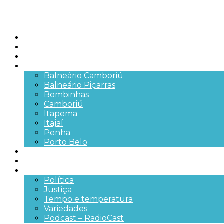
Início
Brasil
SC
Cidades
Balneário Camboriú
Balneário Piçarras
Bombinhas
Camboriú
Itapema
Itajaí
Penha
Porto Belo
Segurança pública
Trânsito e Rodovias
+Mais
Política
Justiça
Tempo e temperatura
Variedades
Podcast – RadioCast