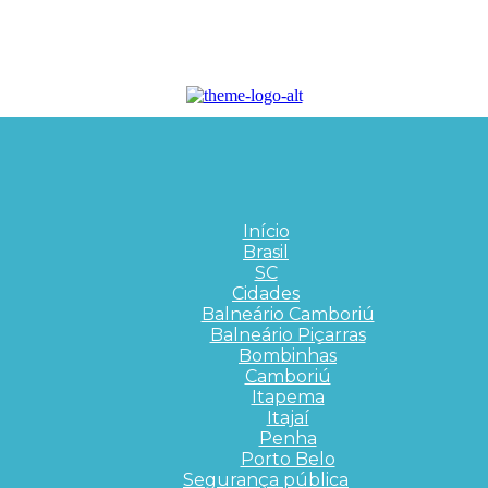
Início
Brasil
SC
Cidades
Balneário Camboriú
Balneário Piçarras
Bombinhas
Camboriú
Itapema
Itajaí
Penha
Porto Belo
Segurança pública