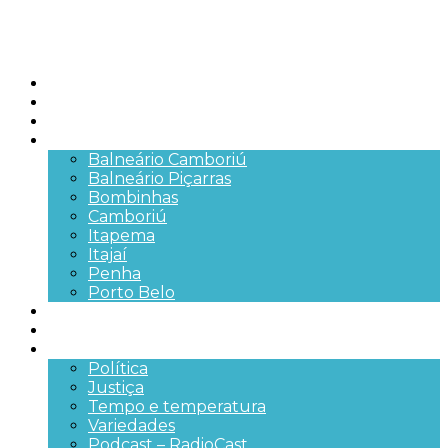
Início
Brasil
SC
Cidades
Balneário Camboriú
Balneário Piçarras
Bombinhas
Camboriú
Itapema
Itajaí
Penha
Porto Belo
Segurança pública
Trânsito e Rodovias
+Mais
Política
Justiça
Tempo e temperatura
Variedades
Podcast – RadioCast