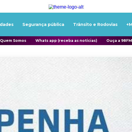
idades
Segurança pública
Trânsito e Rodovias
+M
Quem Somos
Whats app (receba as notícias)
Ouça a 98FM