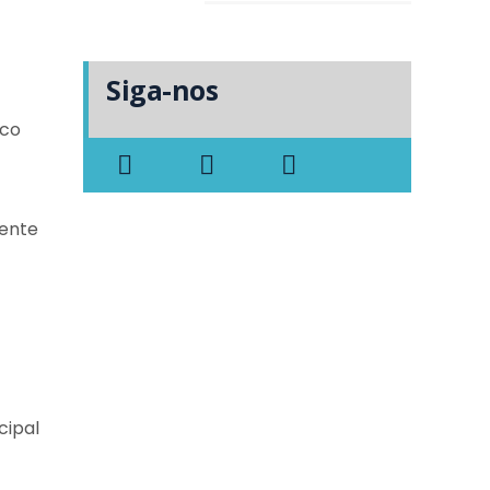
Siga-nos
ico
mente
cipal