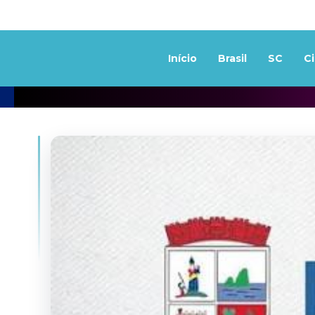
Início
Brasil
SC
C