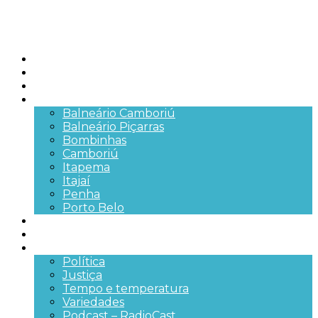
Início
Brasil
SC
Cidades
Balneário Camboriú
Balneário Piçarras
Bombinhas
Camboriú
Itapema
Itajaí
Penha
Porto Belo
Segurança pública
Trânsito e Rodovias
+Mais
Política
Justiça
Tempo e temperatura
Variedades
Podcast – RadioCast