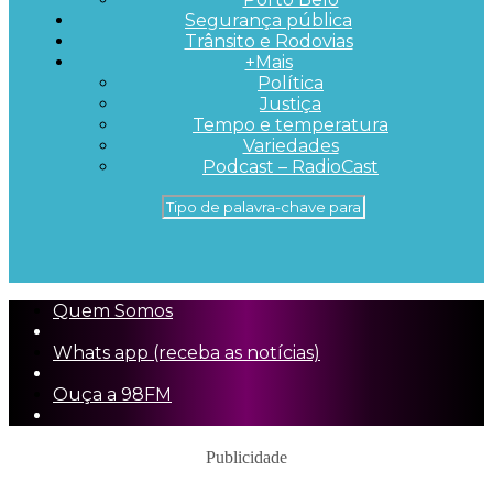
Segurança pública
Trânsito e Rodovias
+Mais
Política
Justiça
Tempo e temperatura
Variedades
Podcast – RadioCast
Quem Somos
Whats app (receba as notícias)
Ouça a 98FM
Publicidade