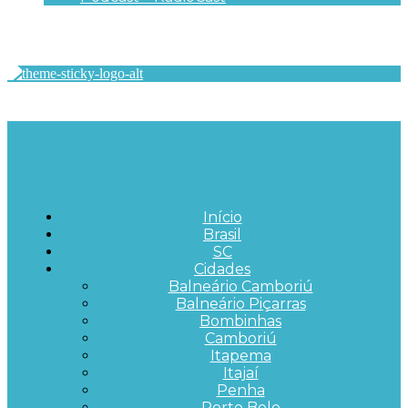
Início
Brasil
SC
Cidades
Balneário Camboriú
Balneário Piçarras
Bombinhas
Camboriú
Itapema
Itajaí
Penha
Porto Belo