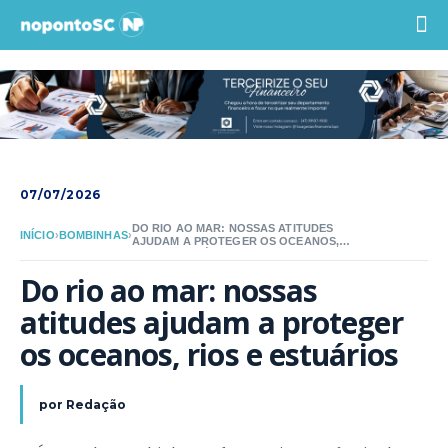
07/07/2026
DO RIO AO MAR: NOSSAS ATITUDES
INÍCIO
›
BOMBINHAS
›
AJUDAM A PROTEGER OS OCEANOS,
RIOS E ESTUÁRIOS
Do rio ao mar: nossas 
atitudes ajudam a proteger 
os oceanos, rios e estuários
por
Redação