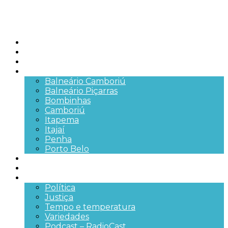
Início
Brasil
SC
Cidades
Balneário Camboriú
Balneário Piçarras
Bombinhas
Camboriú
Itapema
Itajaí
Penha
Porto Belo
Segurança pública
Trânsito e Rodovias
+Mais
Política
Justiça
Tempo e temperatura
Variedades
Podcast – RadioCast