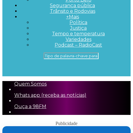
Segurança pública
Trânsito e Rodovias
+Mais
Política
Justiça
Tempo e temperatura
Variedades
Podcast – RadioCast
Quem Somos
Whats app (receba as notícias)
Ouça a 98FM
Publicidade