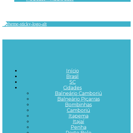
Início
Brasil
SC
Cidades
Balneário Camboriú
Balneário Piçarras
Bombinhas
Camboriú
Itapema
Itajaí
Penha
Porto Belo