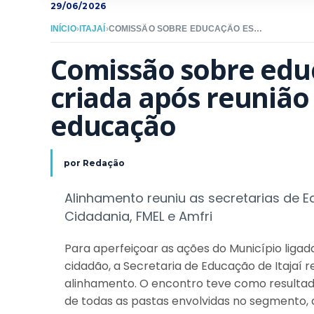
29/06/2026
INÍCIO
›
ITAJAÍ
›
COMISSÃO SOBRE EDUCAÇÃO ESPECIAL É CRIADA APÓS REUNIÃO NA SECRETARIA DE EDUCAÇÃO
Comissão sobre educ
criada após reunião 
educação
por
Redação
Alinhamento reuniu as secretarias de E
Cidadania, FMEL e Amfri
Para aperfeiçoar as ações do Município liga
cidadão, a Secretaria de Educação de Itajaí r
alinhamento. O encontro teve como resulta
de todas as pastas envolvidas no segmento,