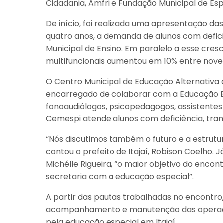
Cidadania, Amfri e Fundação Municipal de Esp
De início, foi realizada uma apresentação das
quatro anos, a demanda de alunos com deficiê
Municipal de Ensino. Em paralelo a esse cre
multifuncionais aumentou em 10% entre nov
O Centro Municipal de Educação Alternativa 
encarregado de colaborar com a Educação Esp
fonoaudiólogos, psicopedagogos, assistentes s
Cemespi atende alunos com deficiência, trans
“Nós discutimos também o futuro e a estrut
contou o prefeito de Itajaí, Robison Coelho.
Michélle Rigueira, “o maior objetivo do encon
secretaria com a educação especial”.
A partir das pautas trabalhadas no encontro
acompanhamento e manutenção das operaçõ
pela educação especial em Itajaí.