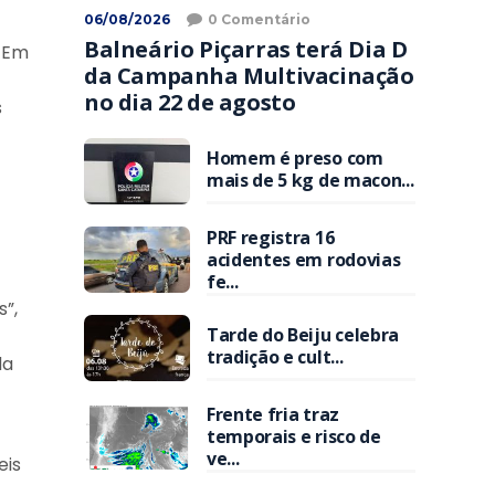
06/08/2026
0 Comentário
Balneário Piçarras terá Dia D
. Em
da Campanha Multivacinação
no dia 22 de agosto
s
Homem é preso com
mais de 5 kg de macon...
PRF registra 16
acidentes em rodovias
fe...
”,
Tarde do Beiju celebra
tradição e cult...
da
Frente fria traz
temporais e risco de
ve...
eis