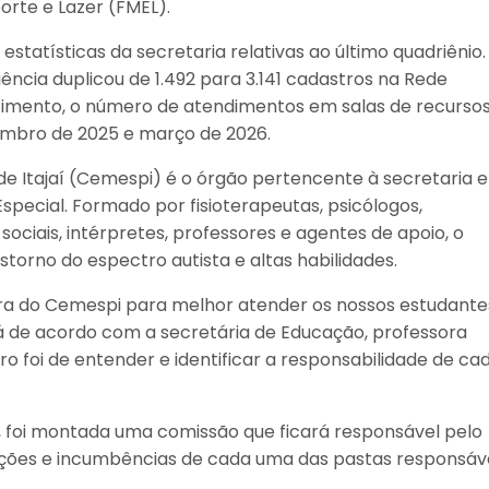
orte e Lazer (FMEL).
 estatísticas da secretaria relativas ao último quadriênio
ncia duplicou de 1.492 para 3.141 cadastros na Rede
scimento, o número de atendimentos em salas de recurso
embro de 2025 e março de 2026.
de Itajaí (Cemespi) é o órgão pertencente à secretaria e
ecial. Formado por fisioterapeutas, psicólogos,
ociais, intérpretes, professores e agentes de apoio, o
torno do espectro autista e altas habilidades.
ura do Cemespi para melhor atender os nossos estudantes
 Já de acordo com a secretária de Educação, professora
tro foi de entender e identificar a responsabilidade de ca
, foi montada uma comissão que ficará responsável pelo
es e incumbências de cada uma das pastas responsáv