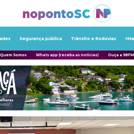
ades
Segurança pública
Trânsito e Rodovias
+Ma
Quem Somos
Whats app (receba as notícias)
Ouça a 98FM