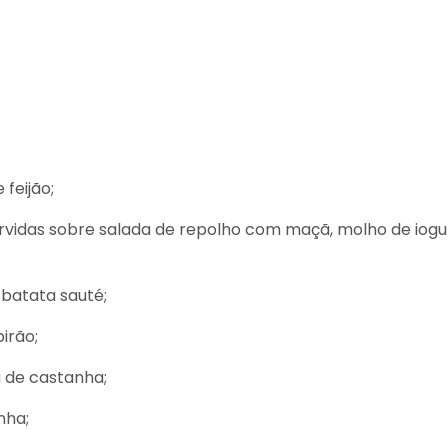
 feijão;
servidas sobre salada de repolho com maçã, molho de iogu
 batata sauté;
pirão;
a de castanha;
nha;