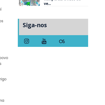
ve...
í
os
Siga-nos
 povo
s
rigo
uma