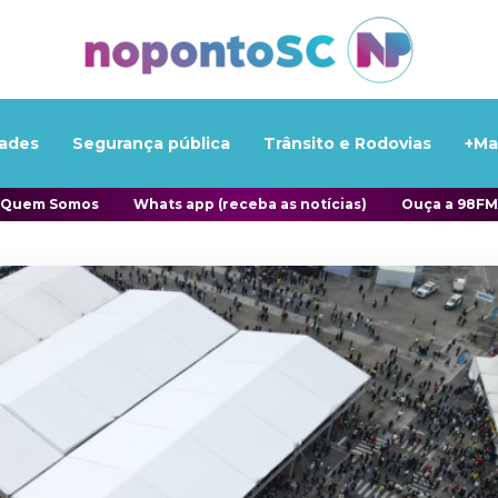
ades
Segurança pública
Trânsito e Rodovias
+Ma
Quem Somos
Whats app (receba as notícias)
Ouça a 98FM