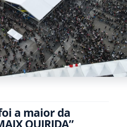
oi a maior da 
 “MAIX QUIRIDA”