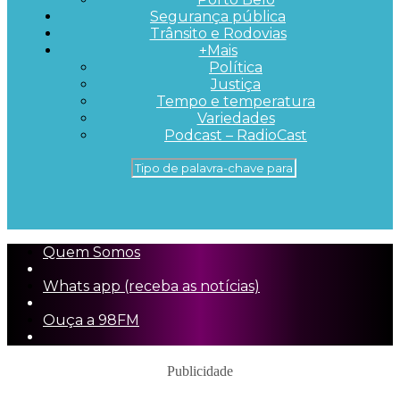
Segurança pública
Trânsito e Rodovias
+Mais
Política
Justiça
Tempo e temperatura
Variedades
Podcast – RadioCast
Quem Somos
Whats app (receba as notícias)
Ouça a 98FM
Publicidade