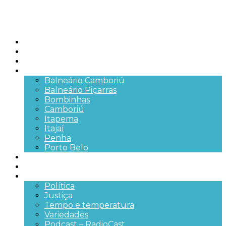
Início
Brasil
SC
Cidades
Balneário Camboriú
Balneário Piçarras
Bombinhas
Camboriú
Itapema
Itajaí
Penha
Porto Belo
Segurança pública
Trânsito e Rodovias
+Mais
Política
Justiça
Tempo e temperatura
Variedades
Podcast – RadioCast