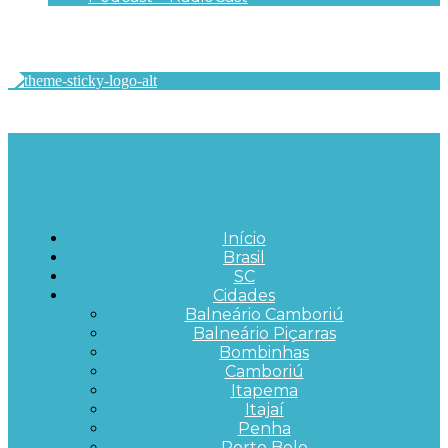
Início
Brasil
SC
Cidades
Balneário Camboriú
Balneário Piçarras
Bombinhas
Camboriú
Itapema
Itajaí
Penha
Porto Belo