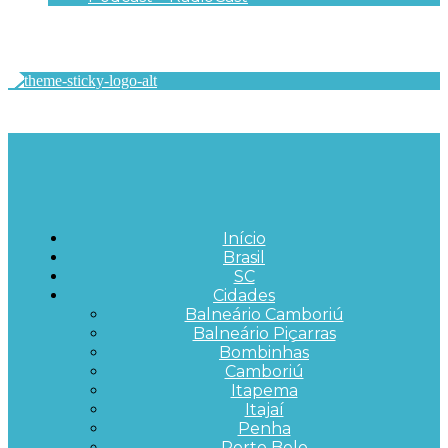
Início
Brasil
SC
Cidades
Balneário Camboriú
Balneário Piçarras
Bombinhas
Camboriú
Itapema
Itajaí
Penha
Porto Belo