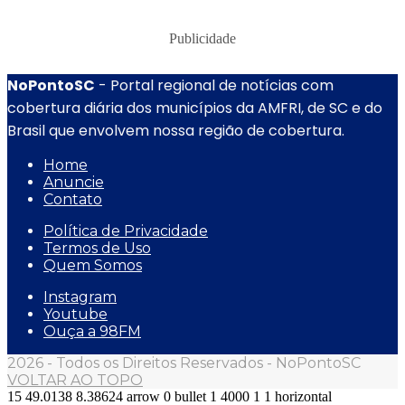
Publicidade
NoPontoSC
- Portal regional de notícias com
cobertura diária dos municípios da AMFRI, de SC e do
Brasil que envolvem nossa região de cobertura.
Home
Anuncie
Contato
Política de Privacidade
Termos de Uso
Quem Somos
Instagram
Youtube
Ouça a 98FM
2026 - Todos os Direitos Reservados - NoPontoSC
VOLTAR AO TOPO
15
49.0138
8.38624
arrow
0
bullet
1
4000
1
1
horizontal