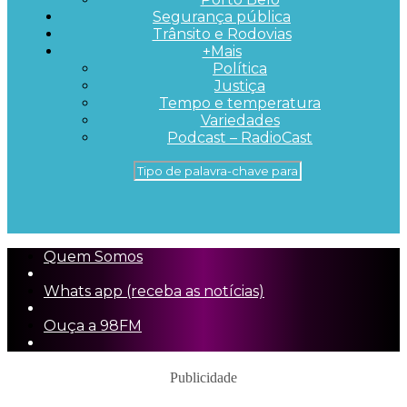
Segurança pública
Trânsito e Rodovias
+Mais
Política
Justiça
Tempo e temperatura
Variedades
Podcast – RadioCast
Quem Somos
Whats app (receba as notícias)
Ouça a 98FM
Publicidade