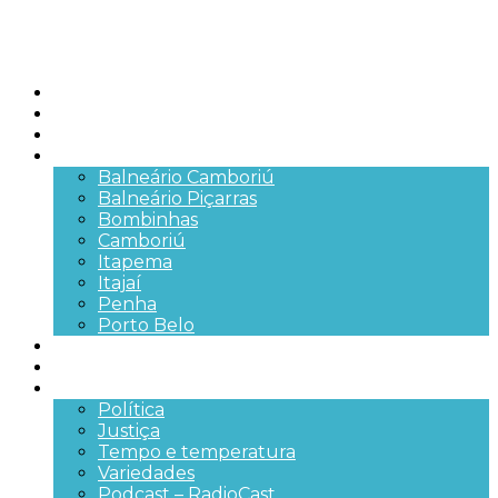
Início
Brasil
SC
Cidades
Balneário Camboriú
Balneário Piçarras
Bombinhas
Camboriú
Itapema
Itajaí
Penha
Porto Belo
Segurança pública
Trânsito e Rodovias
+Mais
Política
Justiça
Tempo e temperatura
Variedades
Podcast – RadioCast