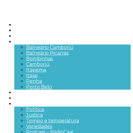
Início
Brasil
SC
Cidades
Balneário Camboriú
Balneário Piçarras
Bombinhas
Camboriú
Itapema
Itajaí
Penha
Porto Belo
Segurança pública
Trânsito e Rodovias
+Mais
Política
Justiça
Tempo e temperatura
Variedades
Podcast – RadioCast