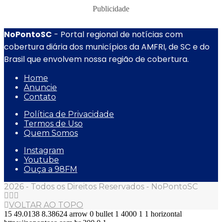
Publicidade
NoPontoSC
- Portal regional de notícias com
cobertura diária dos municípios da AMFRI, de SC e do
Brasil que envolvem nossa região de cobertura.
Home
Anuncie
Contato
Política de Privacidade
Termos de Uso
Quem Somos
Instagram
Youtube
Ouça a 98FM
2026 - Todos os Direitos Reservados - NoPontoSC
VOLTAR AO TOPO
15
49.0138
8.38624
arrow
0
bullet
1
4000
1
1
horizontal