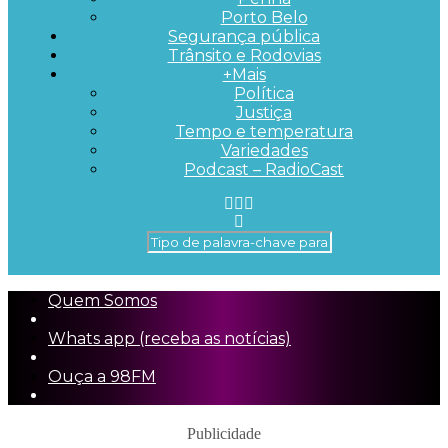
Porto Belo
Segurança pública
Trânsito e Rodovias
+Mais
Política
Justiça
Tempo e temperatura
Variedades
Podcast – RadioCast
Quem Somos
Whats app (receba as notícias)
Ouça a 98FM
Publicidade