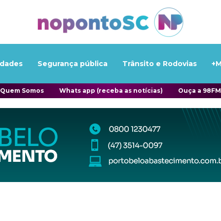
idades
Segurança pública
Trânsito e Rodovias
+M
Quem Somos
Whats app (receba as notícias)
Ouça a 98FM