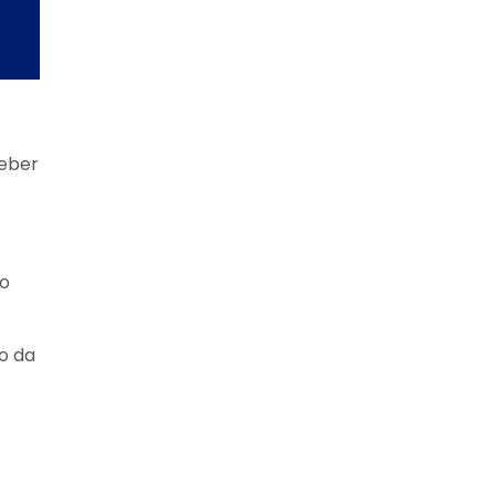
ceber
ro
o da