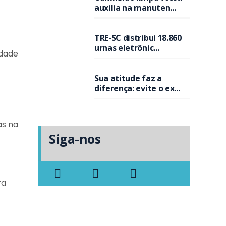
auxilia na manuten...
TRE-SC distribui 18.860
urnas eletrônic...
idade
Sua atitude faz a
diferença: evite o ex...
as na
Siga-nos
ra