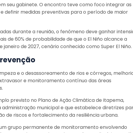
s em seu gabinete. O encontro teve como foco integrar as
 e definir medidas preventivas para o período de maior
adas durante a reunião, o fenômeno deve ganhar intens
is de 60% de probabilidade de que o El Niño alcance a
e janeiro de 2027, cenário conhecido como Super El Niño.
prevenção
impeza e o desassoreamento de rios e córregos, melhori
xtravasor e monitoramento contínuo das áreas
s.
lo previsto no Plano de Ação Climática de Itapema,
dministração municipal e que estabelece diretrizes pa
 de riscos e fortalecimento da resiliência urbana.
ado um grupo permanente de monitoramento envolvendo