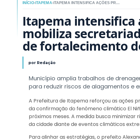
INÍCIO
›
ITAPEMA
›
ITAPEMA INTENSIFICA AÇÕES PREVENTIVAS E MOBILIZA SECRETARIADO DIANTE DA PREVISÃO DE FORTALECIMENTO DO EL NIÑO
Itapema intensifica 
mobiliza secretariad
de fortalecimento d
por
Redação
Município amplia trabalhos de drenage
para reduzir riscos de alagamentos e e
A Prefeitura de Itapema reforçou as ações pr
da confirmação do fenômeno climático El Niño
próximos meses. A medida busca minimizar r
da cidade diante de eventos climáticos extr
Para alinhar as estratégias, o prefeito Alex