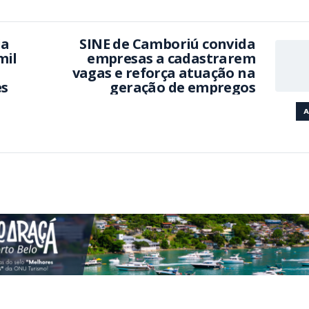
ia
SINE de Camboriú convida
mil
empresas a cadastrarem
vagas e reforça atuação na
es
geração de empregos
A