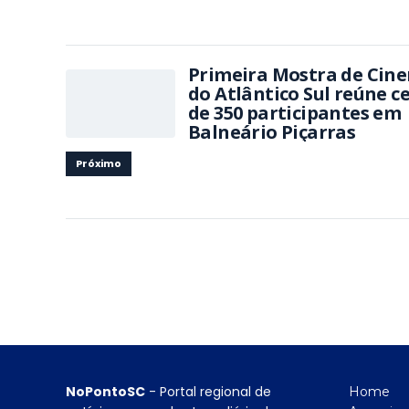
Primeira Mostra de Cin
do Atlântico Sul reúne c
de 350 participantes em
Balneário Piçarras
Próximo
NoPontoSC
- Portal regional de
Home