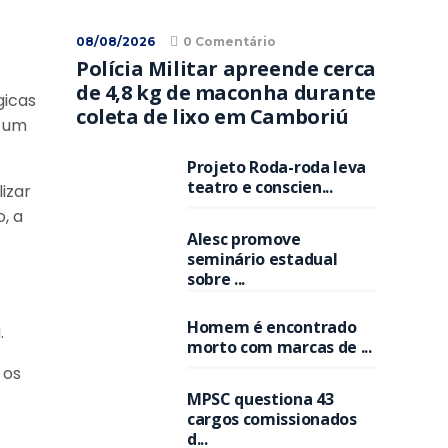
08/08/2026
0 Comentário
Polícia Militar apreende cerca
de 4,8 kg de maconha durante
gicas
coleta de lixo em Camboriú
m um
Projeto Roda-roda leva
teatro e conscien...
izar
, a
Alesc promove
seminário estadual
sobre ...
Homem é encontrado
.
morto com marcas de ...
 os
MPSC questiona 43
cargos comissionados
d...