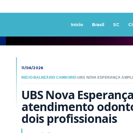
Início
Brasil
SC
C
11/06/2026
INÍCIO
›
BALNEÁRIO CAMBORIÚ
›
UBS Nova Esperança
atendimento odonto
dois profissionais