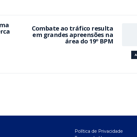
ema
Combate ao tráfico resulta
erca
em grandes apreensões na
área do 19º BPM
A
Política de Privacidade