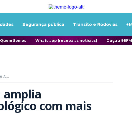
idades
Segurança pública
Trânsito e Rodovias
+M
Quem Somos
Whats app (receba as notícias)
Ouça a 98FM
UBS NOVA ESPERANÇA AMPLIA ATENDIMENTO ODONTOLÓGICO COM MAIS DOIS PROFISSIONAIS
 amplia 
lógico com mais 