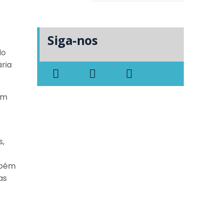
Siga-nos
do
ria
am
s,
mbém
as