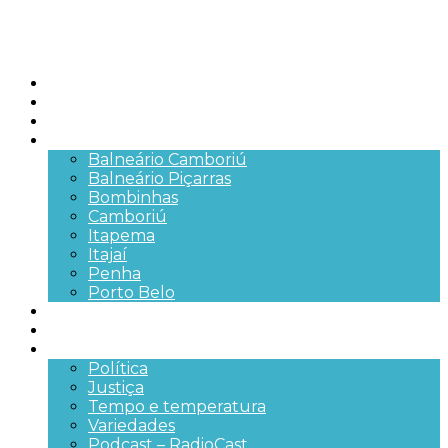
Início
Brasil
SC
Cidades
Balneário Camboriú
Balneário Piçarras
Bombinhas
Camboriú
Itapema
Itajaí
Penha
Porto Belo
Segurança pública
Trânsito e Rodovias
+Mais
Política
Justiça
Tempo e temperatura
Variedades
Podcast – RadioCast