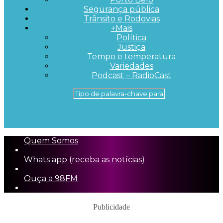
Segurança pública
Trânsito e Rodovias
+Mais
Política
Justiça
Tempo e temperatura
Variedades
Podcast – RadioCast
Quem Somos
Whats app (receba as notícias)
Ouça a 98FM
Publicidade