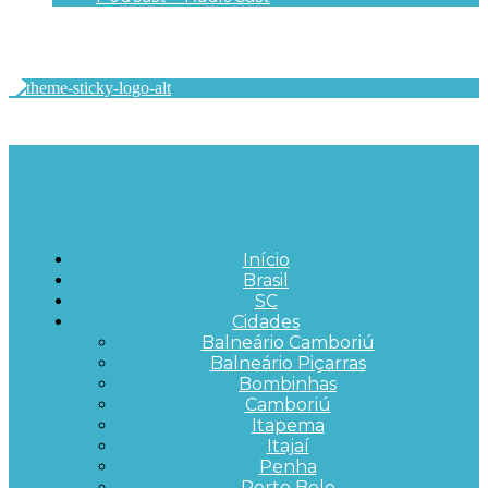
Início
Brasil
SC
Cidades
Balneário Camboriú
Balneário Piçarras
Bombinhas
Camboriú
Itapema
Itajaí
Penha
Porto Belo