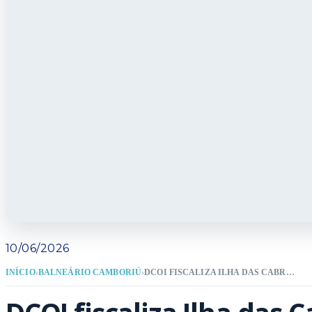
10/06/2026
INÍCIO
›
BALNEÁRIO CAMBORIÚ
›
DCOI FISCALIZA ILHA DAS CABRAS APÓS DENÚNCIAS E REFORÇA COMBATE A OCUPAÇÕES IRREGULARES EM BALNEÁRIO CAMBORIÚ