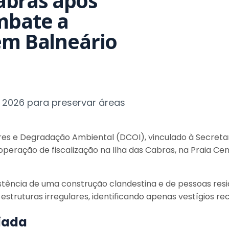
Cabras após
mbate a
em Balneário
 2026 para preservar áreas
s e Degradação Ambiental (DCOI), vinculado à Secretar
operação de fiscalização na Ilha das Cabras, na Praia Ce
istência de uma construção clandestina e de pessoas resi
truturas irregulares, identificando apenas vestígios re
iada