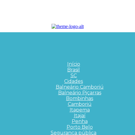
Início
Brasil
SC
Cidades
Balneário Camboriú
Balneário Piçarras
Bombinhas
Camboriú
Itapema
Itajaí
Penha
Porto Belo
Segurança pública