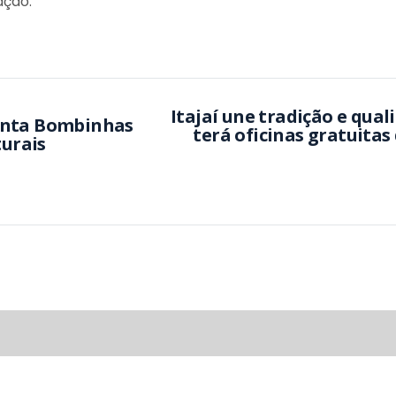
ação.
Itajaí une tradição e qual
enta Bombinhas
terá oficinas gratuita
turais