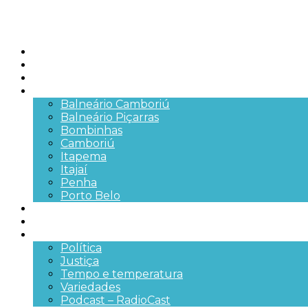
Início
Brasil
SC
Cidades
Balneário Camboriú
Balneário Piçarras
Bombinhas
Camboriú
Itapema
Itajaí
Penha
Porto Belo
Segurança pública
Trânsito e Rodovias
+Mais
Política
Justiça
Tempo e temperatura
Variedades
Podcast – RadioCast