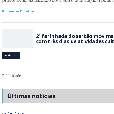
preventivas, fiscalização contínua e orientação à popul
Balneário Camboriú
2ª farinhada do sertão movim
com três dias de atividades cul
Próximo
Publicidade
Últimas notícias