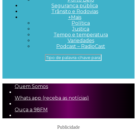
Segurança pública
Trânsito e Rodovias
+Mais
Política
Justiça
Tempo e temperatura
Variedades
Podcast – RadioCast
Quem Somos
Whats app (receba as notícias)
Ouça a 98FM
Publicidade