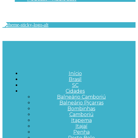
Início
Brasil
SC
Cidades
Balneário Camboriú
Balneário Piçarras
Bombinhas
Camboriú
Itapema
Itajaí
Penha
Porto Belo