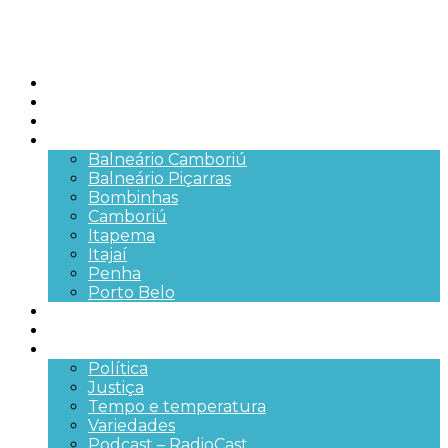
Início
Brasil
SC
Cidades
Balneário Camboriú
Balneário Piçarras
Bombinhas
Camboriú
Itapema
Itajaí
Penha
Porto Belo
Segurança pública
Trânsito e Rodovias
+Mais
Política
Justiça
Tempo e temperatura
Variedades
Podcast – RadioCast