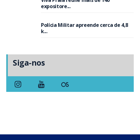
Viva Praia reúne mais de 140
expositore...
Polícia Militar apreende cerca de 4,8
k...
Siga-nos