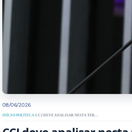
08/06/2026
INÍCIO
›
POLÍTICA
›
CCJ DEVE ANALISAR NESTA TERÇA-FEIRA PEC QUE PROPÕE REDUÇÃO DA MAIORIDADE PENAL