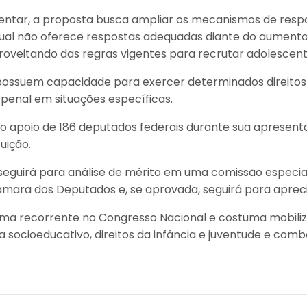
entar, a proposta busca ampliar os mecanismos de respo
atual não oferece respostas adequadas diante do aument
oveitando das regras vigentes para recrutar adolescentes
ssuem capacidade para exercer determinados direitos pol
o penal em situações específicas.
o apoio de 186 deputados federais durante sua apresent
uição.
 seguirá para análise de mérito em uma comissão especia
Câmara dos Deputados e, se aprovada, seguirá para aprec
ma recorrente no Congresso Nacional e costuma mobiliza
socioeducativo, direitos da infância e juventude e comba