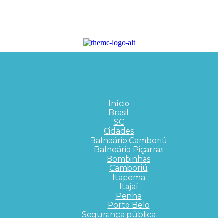
Início
Brasil
SC
Cidades
Balneário Camboriú
Balneário Piçarras
Bombinhas
Camboriú
Itapema
Itajaí
Penha
Porto Belo
Segurança pública