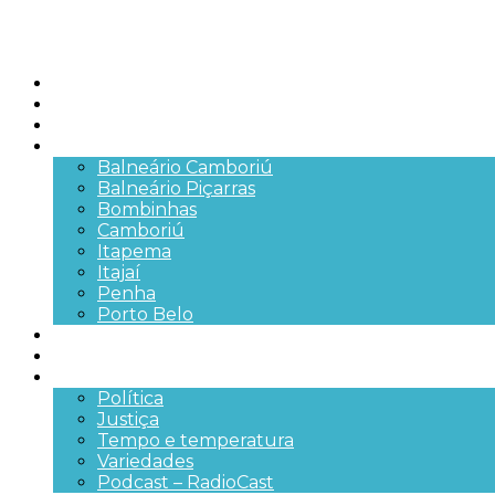
Início
Brasil
SC
Cidades
Balneário Camboriú
Balneário Piçarras
Bombinhas
Camboriú
Itapema
Itajaí
Penha
Porto Belo
Segurança pública
Trânsito e Rodovias
+Mais
Política
Justiça
Tempo e temperatura
Variedades
Podcast – RadioCast