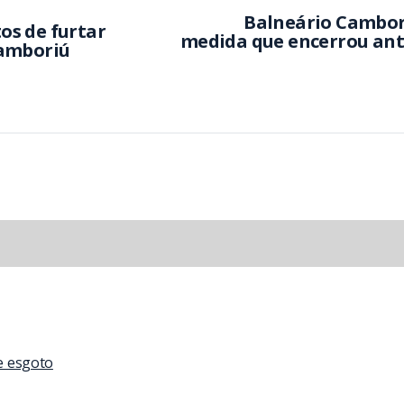
Balneário Cambor
tos de furtar
medida que encerrou an
Camboriú
de esgoto