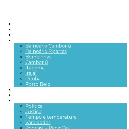
Início
Brasil
SC
Cidades
Balneário Camboriú
Balneário Piçarras
Bombinhas
Camboriú
Itapema
Itajaí
Penha
Porto Belo
Segurança pública
Trânsito e Rodovias
+Mais
Política
Justiça
Tempo e temperatura
Variedades
Podcast – RadioCast