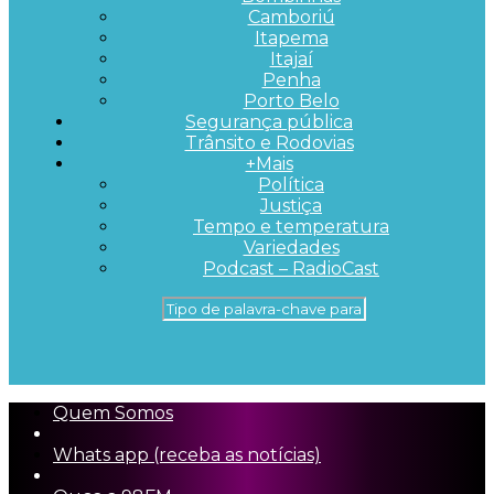
Camboriú
Itapema
Itajaí
Penha
Porto Belo
Segurança pública
Trânsito e Rodovias
+Mais
Política
Justiça
Tempo e temperatura
Variedades
Podcast – RadioCast
Quem Somos
Whats app (receba as notícias)