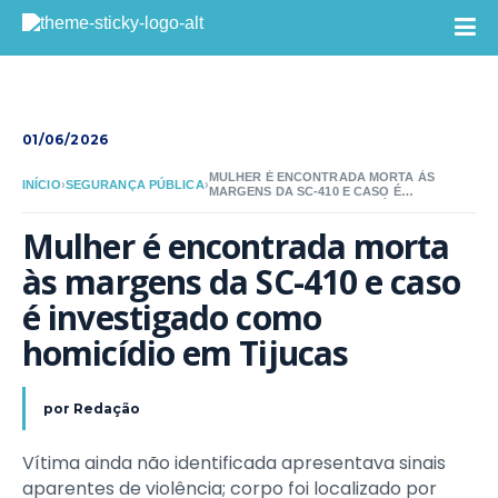
01/06/2026
MULHER É ENCONTRADA MORTA ÀS
INÍCIO
›
SEGURANÇA PÚBLICA
›
MARGENS DA SC-410 E CASO É
INVESTIGADO COMO HOMICÍDIO EM
TIJUCAS
Mulher é encontrada morta 
às margens da SC-410 e caso 
é investigado como 
homicídio em Tijucas
por
Redação
Vítima ainda não identificada apresentava sinais
aparentes de violência; corpo foi localizado por