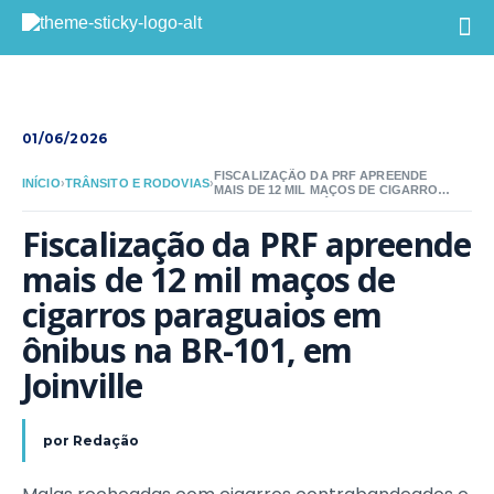
01/06/2026
FISCALIZAÇÃO DA PRF APREENDE
INÍCIO
›
TRÂNSITO E RODOVIAS
›
MAIS DE 12 MIL MAÇOS DE CIGARROS
PARAGUAIOS EM ÔNIBUS NA BR-101,
EM JOINVILLE
Fiscalização da PRF apreende 
mais de 12 mil maços de 
cigarros paraguaios em 
ônibus na BR-101, em 
Joinville
por
Redação