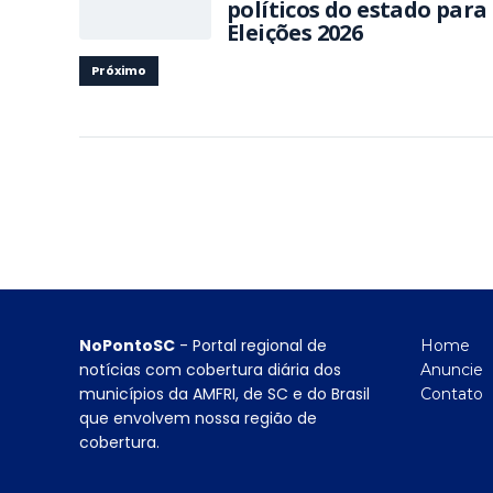
políticos do estado para
Eleições 2026
Próximo
NoPontoSC
- Portal regional de
Home
notícias com cobertura diária dos
Anuncie
municípios da AMFRI, de SC e do Brasil
Contato
que envolvem nossa região de
cobertura.