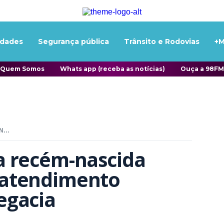
idades
Segurança pública
Trânsito e Rodovias
+M
Quem Somos
Whats app (receba as notícias)
Ouça a 98FM
GM DE ITAPEMA SALVA RECÉM-NASCIDA ENGASGADA DURANTE ATENDIMENTO EMERGENCIAL EM DELEGACIA
 recém-nascida 
atendimento 
egacia