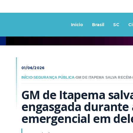
Início
Brasil
SC
C
01/06/2026
INÍCIO
›
SEGURANÇA PÚBLICA
›
GM de Itapema salva
engasgada durante 
emergencial em del