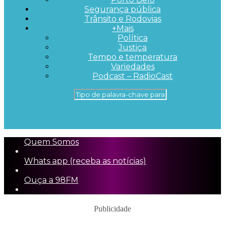
Segurança pública
Trânsito e Rodovias
+Mais
Política
Justiça
Tempo e temperatura
Variedades
Podcast – RadioCast
Quem Somos
Whats app (receba as notícias)
Ouça a 98FM
Publicidade