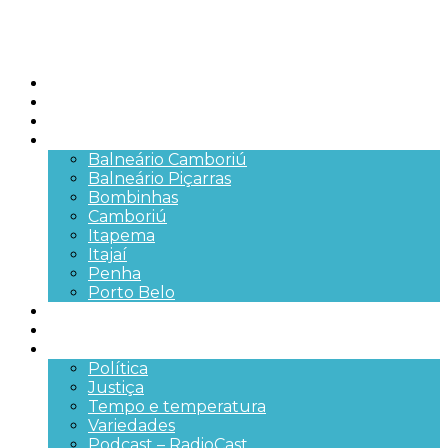
Início
Brasil
SC
Cidades
Balneário Camboriú
Balneário Piçarras
Bombinhas
Camboriú
Itapema
Itajaí
Penha
Porto Belo
Segurança pública
Trânsito e Rodovias
+Mais
Política
Justiça
Tempo e temperatura
Variedades
Podcast – RadioCast