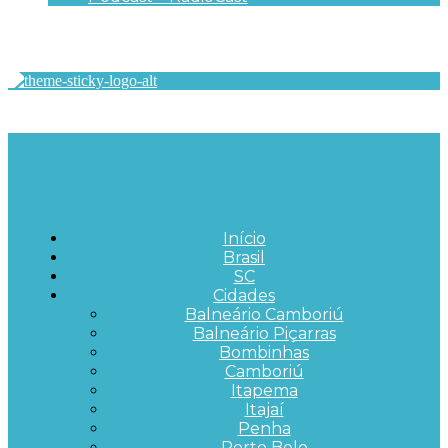
Início
Brasil
SC
Cidades
Balneário Camboriú
Balneário Piçarras
Bombinhas
Camboriú
Itapema
Itajaí
Penha
Porto Belo