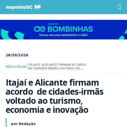
28/05/2026
ITAJAÍ E ALICANTE FIRMAM ACORDO
INÍCIO
›
ITAJAÍ
›
DE CIDADES-IRMÃS VOLTADO AO
TURISMO, ECONOMIA E INOVAÇÃO
Itajaí e Alicante firmam 
acordo  de cidades-irmãs 
voltado ao turismo, 
economia e inovação
por
Redação