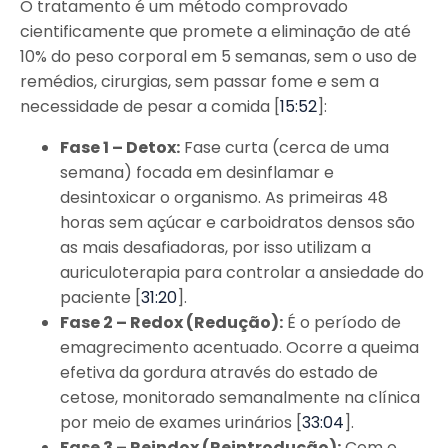
O tratamento é um método comprovado
cientificamente que promete a eliminação de até
10% do peso corporal em 5 semanas, sem o uso de
remédios, cirurgias, sem passar fome e sem a
necessidade de pesar a comida [
15:52
]:
Fase 1 – Detox:
Fase curta (cerca de uma
semana) focada em desinflamar e
desintoxicar o organismo. As primeiras 48
horas sem açúcar e carboidratos densos são
as mais desafiadoras, por isso utilizam a
auriculoterapia para controlar a ansiedade do
paciente [
31:20
].
Fase 2 – Redox (Redução):
É o período de
emagrecimento acentuado. Ocorre a queima
efetiva da gordura através do estado de
cetose, monitorado semanalmente na clínica
por meio de exames urinários [
33:04
].
Fase 3 – Reindox (Reintrodução):
Com o