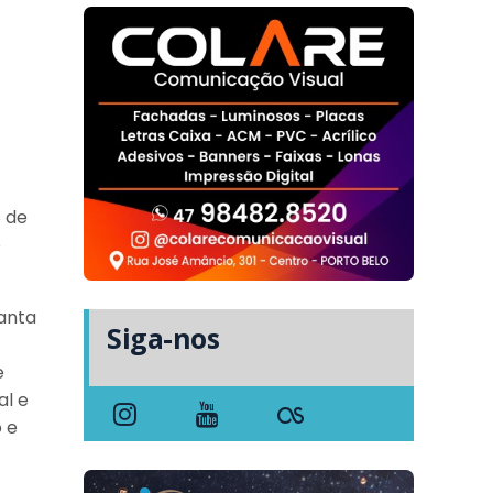
 de
o
Santa
Siga-nos
e
al e
o e