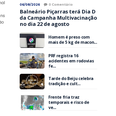
nal
06/08/2026
0 Comentário
Balneário Piçarras terá Dia D
ens
da Campanha Multivacinação
ão
no dia 22 de agosto
Homem é preso com
mais de 5 kg de macon...
PRF registra 16
acidentes em rodovias
fe...
Tarde do Beiju celebra
tradição e cult...
Frente fria traz
temporais e risco de
ve...