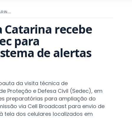
DEFESA CIVIL DE SANTA CATARINA RECEBE VISITA TÉCNICA DA SEDEC PARA FORTALECIMENTO DO SISTEMA DE ALERTAS
a Catarina recebe 
ec para 
istema de alertas
pauta da visita técnica de
de Proteção e Defesa Civil (Sedec), em
ões preparatórias para ampliação do
missão via Cell Broadcast para envio de
tela dos celulares localizados em