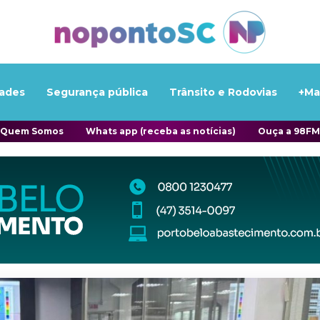
ades
Segurança pública
Trânsito e Rodovias
+Ma
Quem Somos
Whats app (receba as notícias)
Ouça a 98FM