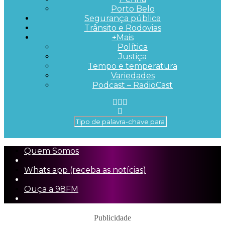
Porto Belo
Segurança pública
Trânsito e Rodovias
+Mais
Política
Justiça
Tempo e temperatura
Variedades
Podcast – RadioCast
Quem Somos
Whats app (receba as notícias)
Ouça a 98FM
Publicidade