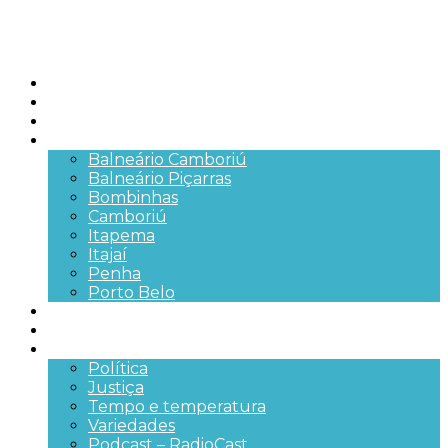
Início
Brasil
SC
Cidades
Balneário Camboriú
Balneário Piçarras
Bombinhas
Camboriú
Itapema
Itajaí
Penha
Porto Belo
Segurança pública
Trânsito e Rodovias
+Mais
Política
Justiça
Tempo e temperatura
Variedades
Podcast – RadioCast