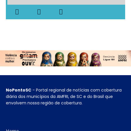
NoPontoSC
- Portal regional de notícias com cobertura
diária dos municípios da AMFRI, de SC e do Brasil que
envolvem nossa região de cobertura.